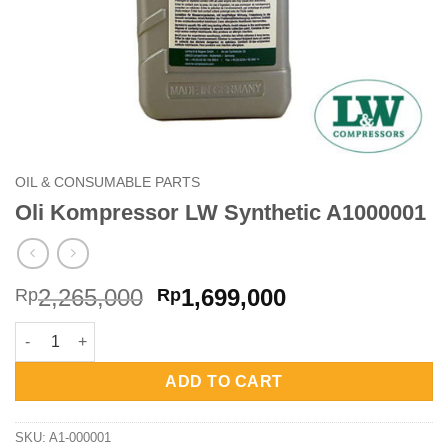
OIL & CONSUMABLE PARTS
Oli Kompressor LW Synthetic A1000001
Original
Current
2,265,000
1,699,000
Rp
Rp
price
price
Oli Kompressor LW Synthetic A1000001 quantity
was:
is:
Rp2,265,000.
Rp1,699,000.
ADD TO CART
SKU:
A1-000001