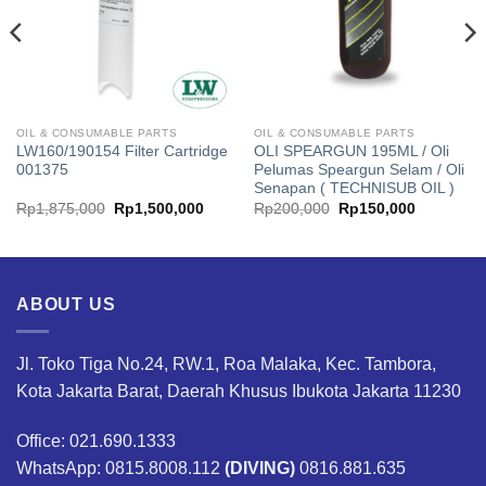
OIL & CONSUMABLE PARTS
OIL & CONSUMABLE PARTS
LW160/190154 Filter Cartridge
OLI SPEARGUN 195ML / Oli
001375
Pelumas Speargun Selam / Oli
Senapan ( TECHNISUB OIL )
Original
Current
Original
Current
Rp
1,875,000
Rp
1,500,000
Rp
200,000
Rp
150,000
price
price
price
price
was:
is:
was:
is:
Rp1,875,000.
Rp1,500,000.
Rp200,000.
Rp150,00
ABOUT US
Jl. Toko Tiga No.24, RW.1, Roa Malaka, Kec. Tambora,
Kota Jakarta Barat, Daerah Khusus Ibukota Jakarta 11230
Office: 021.690.1333
WhatsApp: 0815.8008.112
(DIVING)
0816.881.635